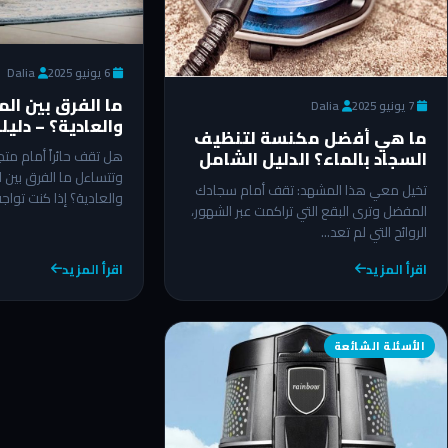
6 يونيو 2025
Dalia
ما الفرق بين ال
7 يونيو 2025
Dalia
والعادية؟ – دلي
ما هي أفضل مكنسة لتنظيف
للاختيار الأمثل 2025
السجاد بالماء؟ الدليل الشامل
هل تقف حائراً أمام متجر
2025
وتتساءل ما الفرق بين ا
تخيل معي هذا المشهد: تقف أمام سجادك
والعادية؟ إذا كنت تواج
المفضل وترى البقع التي تراكمت عبر الشهور،
الروائح التي لم تعد…
اقرأ المزيد
اقرأ المزيد
الأسئلة الشائعة