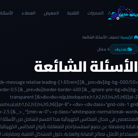
المميزات
التقنية
المعرض
العملاء
الأسئلة
الرئيسية
/
تصنيف
/
الأسئلة الشائعة
4 مقال
تصنيف
الأسئلة الشائعة
laude-message relative leading-[1.65rem] [&_pre>div]:bg-bg-000/50
order-0.5 [&_pre>div]:border-border-400 [&_.ignore-pre-bg>div]:bg-
transparent [&>div>div>:is(p,blockquote,h1,h2,h3,h4,h5,h6)]:pl-2
uote,ul,ol,h1,h2,h3,h4,h5,h6)]:pr-8"> <div> <div class="grid-cols-1 grid
المتخصصين في مجال المكانس الكهربائية هذا القسم الشامل من الأسئلة الش
دقيقة ومفصلة عن جميع استفساراتكم المتعلقة بأنواع المكانس الكهربائية
الاستخدام الأمثل، نصائح الصيانة والعناية، حلول المشاكل التقنية، ومقارنات