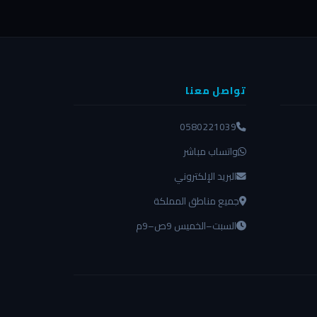
تواصل معنا
0580221039
واتساب مباشر
البريد الإلكتروني
جميع مناطق المملكة
السبت–الخميس 9ص–9م