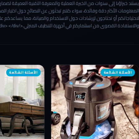
يستند خبراؤنا إلى سنوات من الخبرة العملية والمعرفة التقنية العميقة لض
المعلومات الأكثر دقة وفائدة، سواء كنتم تبحثون عن النصائح حول اختيار الم
لاحتياجاتكم أو تحتاجون لإرشادات حول الاستخدام والصيانة، مما يساعدكم ع
والاستفادة القصوى من استثماركم في أجهزة التنظيف المنزلي.</p> </div> </div> </div>
الأسئلة الشائعة
الأسئلة الشائعة