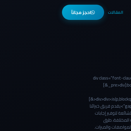
احجز مجاناً
المقالات
<div class="font-c
[&_pre>div]:b
[&>div>div>:is(p,blockq
gap-2.5 [&_>_*]:min-w-0"> <p class="whitespace-normal break-words">يقدم فريق خبرائنا
ائعة لتوفير إجابات
 المختلفة، طرق
 المواصفات والميزات.