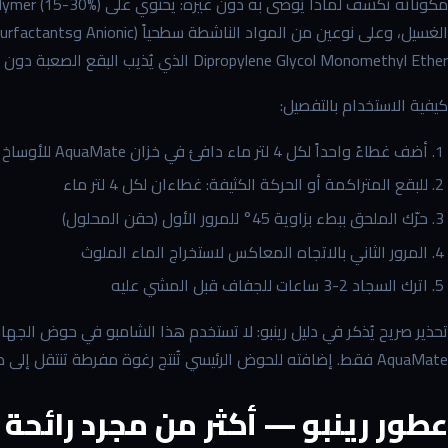
Dipropylene Glycol Monomethyl Ether الذي يُذيب البقع الصعبة دون أن يُتلف ألياف الصوف أو الأكريليك.
كيفية الاستخدام بالتفصيل:
أضف غطاءً واحداً لكل 4 لتر ماء دافئ في خزان AquaMate للأوساخ العادية
للبقع المتراكمة أو الحركة الكثيفة: غطاءان لكل 4 لتر ماء
حرّك الملحق ببطء بزاوية 45° للمرور الأول (حقن المحلول)
المرور الثاني بالاتجاه المعاكس لاستخراج الماء الملوث
اترك السجاد 2-3 ساعات للجفاف قبل المشي عليه
تحذير صريح يُذكر في دليل رينبو: لا تستخدم هذا الشامبو في حوض الجهاز 
AquaMate فقط. إضافته للحوض الرئيسي تُنتج رغوة مفرطة تنتقل إلى مسارات الموتور.
عطور رينبو — أكثر من مجرد رائحة