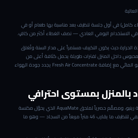
لعالية
ء كامل) في أول جلسة تنظيف بعد مناسبة بها طعام أو في
ئح. في الاستخدام اليومي العادي — نصف الغطاء أكثر من كافٍ.
لحرارة حيث يكون التكييف مستمراً على مدار السنة وتُغلق
المحبوس داخل المنزل لفترات طويلة يحمل كثافة أعلى من
الجزيئات الدقيقة والروائح المتراكمة — ومرور هذا الهواء عبر نظام رينبو المائي مع إضافة Fresh Air Concentrate يجدد جودة الهواء
شامبو AquaMate (R14406) هو الأقوى في مجموعة منظفات مكنسة رينبو، ومصمَّم حصرياً لملحق AquaMate الذي يحوّل مكنسة
رينبو إلى جهاز غسيل سجاد احترافي كامل. زجاجة 16 أوقية (473 مل) تكفي لتنظيف ما يقارب 46 متراً مربعاً من السجاد — وهو ما