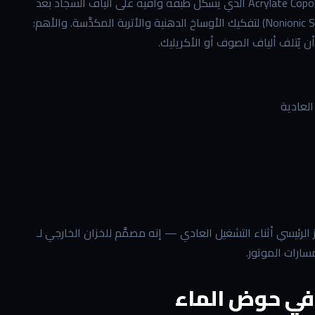
مكوناته تكشف لماذا يُوصى به دون غيره: يحتوي على Acrylate Copolymer (15-30%) الذي يُشكّل طبقة واقية على ألياف السجاد بعد
الغسيل، وعلى نوعين من المواد الناشطة سطحياً (Anionic وNonionic Surfactants) لتفكيك الأوساخ الدهنية والأتربة المكدَّسة. والأهم:
الرئيسي أثناء التشغيل العادي — إنه مصمَّم للخزان الخارجي لـ
 في حوض الماء