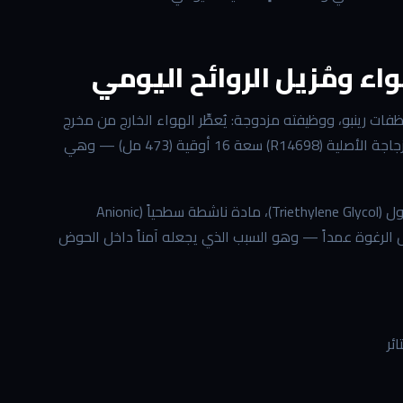
لأكثر استخداماً بين منظفات رينبو، ووظيفته مزدوجة: يُعطِّر الهواء الخارج من مخرج
المكنسة أثناء التشغيل، ويُحيِّد الروائح المحتجزة داخل الحوض المائي. الزجاجة الأصلية (R14698) سعة 16 أوقية (473 مل) — وهي
مكوناته الرئيسية حسب ورقة البيانات الرسمية: كحول، ثلاثي إيثيلين غليكول (Triethylene Glycol)، مادة ناشطة سطحياً (Anionic
سبة تفوق 5%. هذا التركيب منخفض الرغوة عمداً — وهو السبب الذي يجعله آمناً داخل الحوض
ئر