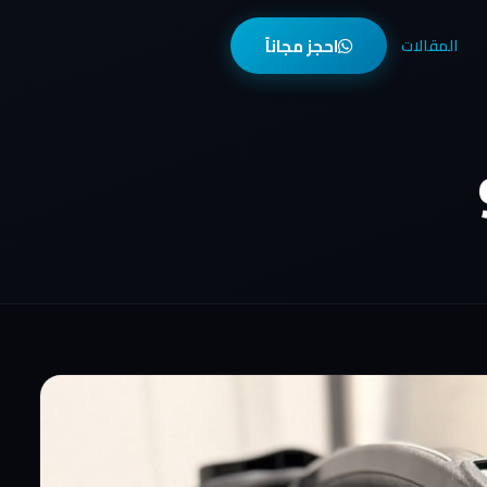
احجز مجاناً
المقالات