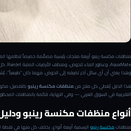
quaMate
وهذا يعني أن أي سائل آخر تضيفه إلى الحوض، مهما كان “طبيعياً”، يُشكّ
هذا الدليل يُغطي كل منتج من
منظفات مكنسة رينبو
بالتفصيل: مكون
التقريبية في السوق العربي — وفي النهاية، قائمة بالمنظفات المحظورة ا
أنواع منظفات مكنسة رينبو ودليل
منظفات
مكنسة رينبو
الرسمية أربعة أنواع، يختلف كل منها في نقطة 