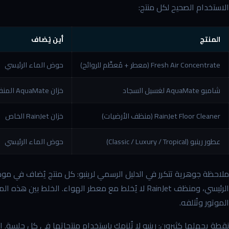
الاستخدام الصحيح لكل منتج:
المنتج
أين يُضاف
Fresh Air Concentrate (معطر + مُعطِّم للروائح)
حوض الماء الرئيسي
شامبو AquaMate لغسيل السجاد
خزان AquaMate المنفصل
RainJet Floor Cleaner (منظف الأرضيات)
خزان RainJet الخاص
عطور رينبو (Classic / Luxury / Tropical)
حوض الماء الرئيسي
الرئيسي، ومنظف RainJet لا يُخلط مع معطر الهواء. الخلط 
الموتور وتُتلفه.
نقطة يجهلها كثيرون: رينبو لا تُلزمك باستخدام منتجاتها في كل جلسة.