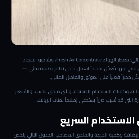
منظفات مكنسة رينبو أربعة منتجات رئيسية مصمَّمة خصيصاً لنظامها المائي: معطر الهواء Fresh Air Concentrate، وشامبو السجاد
A، وعطور الماء للحوض، ومنظف الأرضيات الصلبة RainJet. كل منتج منها مُعدَّل تحديداً ليعمل داخل نظام تصفية مائي —
ل خطراً فعلياً على الموتور والفاصل المائي.
اته، وكميات الاستخدام الصحيحة، ولأي ملحق يناسب، والأسعار
لتي قد تُسبب ضرراً يستدعي إصلاحاً بمئات الريالات.
 الاستخدام السريع
الإضافة وكمية الجرعة والملحق المصاحب. الجدول التالي يلخص