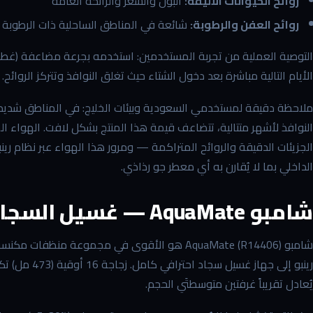
روائح الحيوانات الأليفة:
البول والشعر والرائحة العامة
روائح العفن والرطوبة:
شائعة في المناطق الساحلية ذات الرطوبة ا
التوصية العملية من تجربة المستخدمين: استخدمه بجرعة مضاعفة (غطا
الأيام التالية مباشرة بعد دخول الشتاء حيث تغلق النوافذ وتتركز الروا
ملاحظة دقيقة لمستخدمي السعودية وبيئات الخليج: في المناطق شديدة ا
النوافذ لأشهر متتالية، تتضاعف قيمة هذا المنتج بشكل لافت. الهواء 
الداخلي بما لا يُقارن به أي معطر جو رذاذي.
شامبو AquaMate — غسيل السجاد بالمنزل بمستوى احترافي
يُعادل تقريباً غرفتين متوسطتَي الحجم.