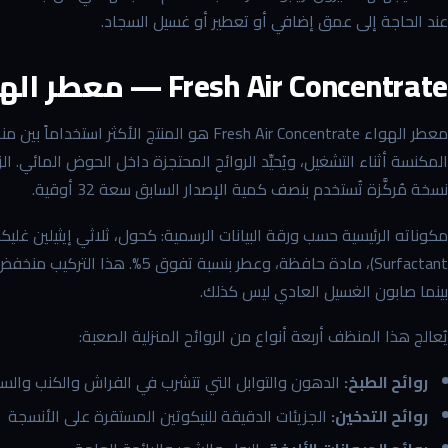
عند الحاجة إلى عمق إضافي أو تعطير أو غسيل السجاد.
Fresh Air Concentrate — معطر الهواء ومُزيل الروائح اليومي
معطر الهواء Fresh Air Concentrate هو المنتج ا
نسخة مُركَّزة تُستخدم بنصف كمية الإصدار السابق سعة 32 أوقية.
Surfactant)، مادة حافظة، وعطر بن
بينما صابون الغسيل العادي ليس كذلك.
يُعالج هذا المنظف أربعة أنواع من الروائح المنزلية الصعبة:
روائح الطبخ:
الدهون والتوابل التي تتشرب في الفراش والكنب والستا
روائح التدخين:
الجزيئات الدقيقة للنيكوتين المستقرة على الأنسجة