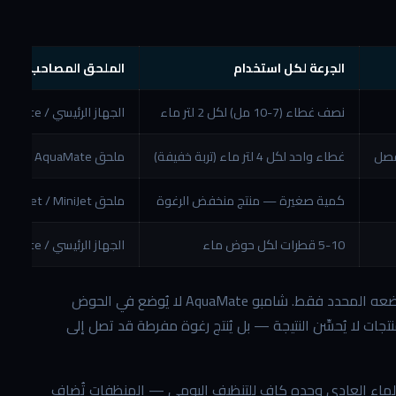
الجرعة لكل استخدام
الملحق المصاحب
نصف غطاء (7-10 مل) لكل 2 لتر ماء
الجهاز الرئيسي / RainMate
غطاء واحد لكل 4 لتر ماء (تربة خفيفة)
ملحق AquaMate فقط
كمية صغيرة — منتج منخفض الرغوة
ملحق RainJet / MiniJet
5-10 قطرات لكل حوض ماء
الجهاز الرئيسي / RainMate
ملاحظة جوهرية تتكرر في الدليل الرسمي لرينبو: كل منتج يُضاف في موضعه المحدد فقط. شامبو AquaMate لا يُوضع في الحوض
بين هذه المنتجات لا يُحسِّن النتيجة — بل يُنتج رغوة مفرطة قد تصل إلى
 الماء العادي وحده كافٍ للتنظيف اليومي — المنظفات تُضاف