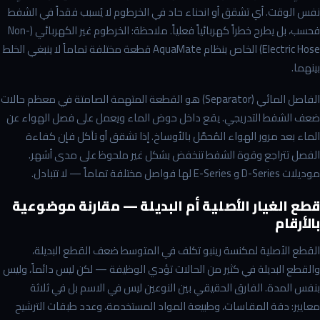
نفس الوقت. أي تشقق أو انحناء حاد في الخرطوم لا يُسبب فقداً في الشفط
فحسب، بل يطرح خطراً كهربائياً فعلياً. ملاحظة: الخرطوم غير الكهربائي (Non-
Electric Hose) الخاص بنظام AquaMate قطعة مختلفة تماماً لا ينبغي الخلط
بينهما.
الفاصل المائي (Separator) هو القطعة المتهمة الصامتة في معظم حالات
ضعف الشفط التدريجي. يقع داخل حوض الماء ويعمل على فصل الهواء عن
الماء بعد مرور الهواء المُحمَّل بالأوساخ. إذا تشقق أو تآكل فإن كفاءة
الفصل تتراجع وقوة الشفط تنخفض بشكل غير ملحوظ على مدى أشهر.
موديلات D-Series و E-Series لها فواصل مختلفة تماماً — لا تتبادل.
قطع الغيار الأصلية أم البديلة — مقارنة موضوعية
بالأرقام
القطع الأصلية لمكنسة رينبو تكلف في المتوسط ضعف القطع البديلة،
والقطع البديلة في كثير من الحالات تؤدي الوظيفة — لكن ليس دائماً، وليس
بنفس المدة. الفارق الحقيقي بين النوعين ليس في الاسم بل في ثلاثة
معايير: دقة المقاسات، وطبيعة المواد المستخدمة، وعدد طبقات الترشيح