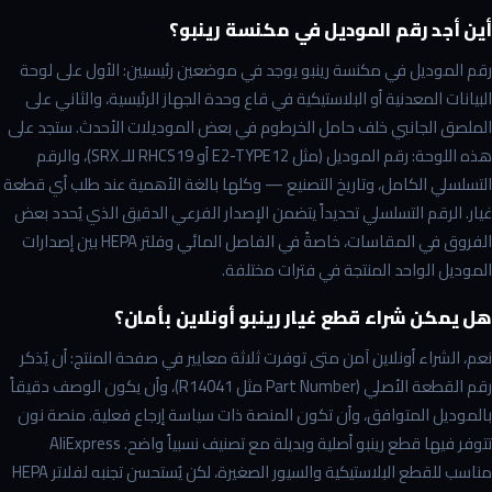
أين أجد رقم الموديل في مكنسة رينبو؟
رقم الموديل في مكنسة رينبو يوجد في موضعين رئيسيين: الأول على لوحة
البيانات المعدنية أو البلاستيكية في قاع وحدة الجهاز الرئيسية، والثاني على
الملصق الجانبي خلف حامل الخرطوم في بعض الموديلات الأحدث. ستجد على
هذه اللوحة: رقم الموديل (مثل E2-TYPE12 أو RHCS19 للـ SRX)، والرقم
التسلسلي الكامل، وتاريخ التصنيع — وكلها بالغة الأهمية عند طلب أي قطعة
غيار. الرقم التسلسلي تحديداً يتضمن الإصدار الفرعي الدقيق الذي يُحدد بعض
الفروق في المقاسات، خاصةً في الفاصل المائي وفلتر HEPA بين إصدارات
الموديل الواحد المنتجة في فترات مختلفة.
هل يمكن شراء قطع غيار رينبو أونلاين بأمان؟
نعم، الشراء أونلاين آمن متى توفرت ثلاثة معايير في صفحة المنتج: أن يُذكر
رقم القطعة الأصلي (Part Number مثل R14041)، وأن يكون الوصف دقيقاً
بالموديل المتوافق، وأن تكون المنصة ذات سياسة إرجاع فعلية. منصة نون
تتوفر فيها قطع رينبو أصلية وبديلة مع تصنيف نسبياً واضح. AliExpress
مناسب للقطع البلاستيكية والسيور الصغيرة، لكن يُستحسن تجنبه لفلاتر HEPA