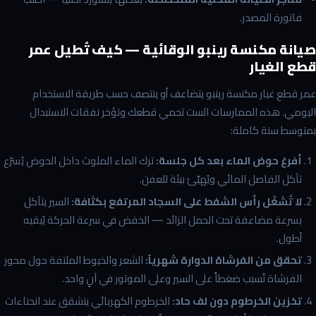
فاتورة المصدر.
صيانة مكنسة رينبو الوقائية — كيف تُطيل عمر
قطع الغيار
عمر قطع غيار مكنسة رينبو يتضاعف أو ينتصف حسب طريقة الاستخدام
اليومي. هذه الممارسات الست تحمي قطعك وتؤخر نفقات الاستبدال
بمتوسط سنة كاملة:
أفرغ حوض الماء بعد كل جلسة:
ترك الماء الملوث داخل الحوض يُسرّع
تآكل الفاصل المائي ويُهيّئ بيئة للعفن.
لا تُشغّل رأس الشفط على السجاد المرتفع بكثافة:
السير يتآكل
بسرعة مضاعفة تحت الحمل الزائد — الخفض في سرعة الحركة يُبقيه
أطول.
تحقق من الفرشاة الدوارة شهرياً:
الشعر والخيوط الملتفة حول محور
الفرشاة تُسبب ضغطاً على السير وعلى الموتور في آنٍ واحد.
تخزين الخرطوم دون لف حاد:
الخرطوم الكهربائي يتشقق عند انحناءات