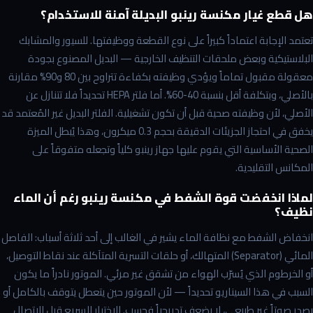
هل قطع غيار مكنسة رينبو البديلة آمنة للاستخدام؟
تعتمد الإجابة اعتماداً كبيراً على نوع القطعة ووظيفتها. للسيور والمشابك
البلاستيكية وبعض ملحقات التنظيف الخارجية — البديل المصنوع بجودة
معقولة مقبول تماماً ويؤدي وظيفته بكفاءة تتراوح بين 80 و90% مقارنة
بالأصلي، وبتكلفة أقل بنسبة 40-60%. أما فلتر HEPA تحديداً فلا تتنازل عن
الأصلي، لأن وظيفته صحية قبل أن تكون تشغيلية. الفلتر البديل غير المُعتمد قد
يخفق في احتجاز الجزيئات الدقيقة بحجم 0.3 ميكرون، وهذا يُبطل الميزة
الصحية الأساسية التي يقوم عليها جهاز رينبو كلياً وتجعله متفوقاً على
المكانس التقليدية.
لماذا انخفضت قوة الشفط في مكنسة رينبو رغم أن الماء
نظيف؟
انخفاض الشفط مع نظافة الماء يشير في الغالب إلى أحد ثلاثة أسباب: الفاصل
المائي (Separator) المتهالك، أو حلقات التسرية المتآكلة عند نقاط التوصيل،
أو الخرطوم الذي يُسرّب الهواء من تشقق غير مرئي. الموتور نادراً ما يكون
السبب في هذا السيناريو تحديداً — لأن الموتور حين يتعطل يتوقف بالكامل أو
يصدر صوتاً غير طبيعي، لا يضعف تدريجياً فحسب. الاختبار السريع قبل الاتصال