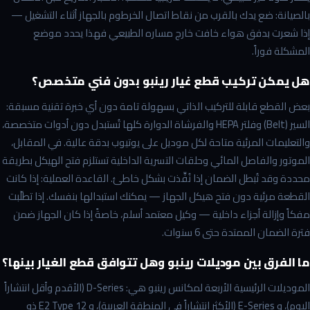
بالصيانة: ضع يدك بالقرب من نقاط اتصال الخرطوم بالجهاز أثناء التشغيل —
إذا شعرت بدفق هواء خافت خارج مساره الطبيعي فهذا يحدد موضع
المشكلة فوراً.
هل يمكن تركيب قطع غيار رينبو بدون فني متخصص؟
بعض القطع قابلة للتركيب الذاتي بسهولة تامة دون أي خبرة تقنية مسبقة:
السير (Belt) وفلتر HEPA والفرشاة الدوارة كلها تُستبدل دون أدوات متخصصة،
والتعليمات المرئية متاحة لكل موديل على يوتيوب بدقة عالية. في المقابل،
الموتور والفاصل المائي وحلقات التسرية الداخلية تستلزم فتح الهيكل بطريقة
محددة وقد تُبطل الضمان إذا نُفِّذت بشكل خاطئ. القاعدة العملية: إذا كانت
القطعة مرئية دون فتح هيكل الجهاز — يمكنك استبدالها بنفسك. إذا تطلّبت
مفكاً وإزالة أجزاء داخلية — وكيل معتمد أسلم، خاصةً إذا كان الجهاز ضمن
فترة الضمان الممتدة حتى 6 سنوات.
ما الفرق بين موديلات رينبو وهل تتوافق قطع الغيار بينها؟
الموديلات الرئيسية الأربعة لمكانس رينبو هي: D-Series (الأقدم وأقل انتشاراً
اليوم)، و E-Series (الأكثر انتشاراً في المنطقة العربية)، و E2 Type 12 ذو