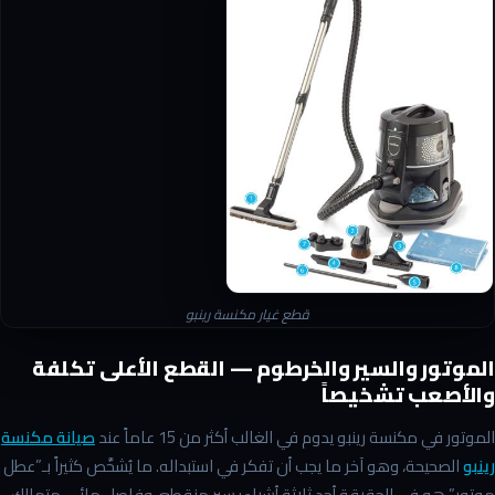
قطع غيار مكنسة رينبو
الموتور والسير والخرطوم — القطع الأعلى تكلفة
والأصعب تشخيصاً
الموتور في مكنسة رينبو يدوم في الغالب أكثر من 15 عاماً عند
صيانة مكنسة
رينبو
الصحيحة، وهو آخر ما يجب أن تفكر في استبداله. ما يُشخَّص كثيراً بـ”عطل
موتور” هو في الحقيقة أحد ثلاثة أشياء: سير منقطع، وفاصل مائي متهالك،