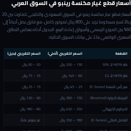
أسعار قطع غيار مكنسة رينبو في السوق العربي
أسعار قطع غيار مكنسة رينبو في السوق السعودي والخليجي تتفاوت بين 20
ريالاً لسير بسيط وما يزيد على 800 ريال لموتور كامل، مع فارق يصل أحياناً إلى
60% بين الموزع الرسمي وأسواق إعادة البيع. الجدول أدناه يعكس النطاق
السعري الواقعي بناءً على بيانات السوق الحالية:
القطعة
السعر التقريبي (أصلي)
السعر التقريبي (بديل)
فلتر HEPA للـ SRX
130 – 200 ريال
50 – 90 ريال
فلتر HEPA للـ E2
80 – 140 ريال
35 – 75 ريال
سير رأس الشفط (E-Series)
25 – 45 ريال
15 – 25 ريال
الفرشاة الدوارة (Brushroll)
150 – 280 ريال
60 – 120 ريال
الخرطوم الكهربائي
250 – 450 ريال
80 – 180 ريال
الفاصل المائي (E-Series)
180 – 350 ريال
غير متوفر عادةً