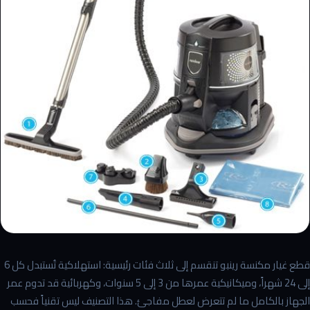
قطع غيار مكنسة رينبو تنقسم إلى ثلاث فئات رئيسية: استهلاكية تُستبدل كل 6
إلى 24 شهراً، وميكانيكية عمرها من 3 إلى 5 سنوات، وكهربائية قد تدوم عمر
الجهاز بالكامل ما لم تتعرض لعطل مفاجئ. هذا التصنيف ليس تقنياً فحسب