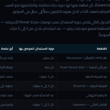
(Gaskets). كل قطعة منها لها دورة حياة مختلفة، والخلط بينها هو السبب
المباشر لضعف الأداء الذي يعزوه الكثيرون خطأً إلى عطل في الموتور.
الجدول التالي يلخص دورة الاستبدال حسب توصيات شركة Rexair الأمريكية —
المصنّعة لجميع موديلات رينبو — عند استخدام عادي من 3 إلى 5 مرات
أسبوعياً:
القطعة
دورة الاستبدال الموصى بها
أبرز علامة
فلتر HEPA (المُعقِّم / Neutralizer)
كل سنتين
رائحة غير م
سير رأس الشفط — Power Nozzle Belt
كل سنة
فرشاة الأرضي
سير الفرشاة الجانبية
كل 3 سنوات
ضعف تنظيف 
الفرشاة الدوارة — Brushroll
كل 3 إلى 4 سنوات
خطوط على ال
الخرطوم الكهربائي
عند الكسر أو تسريب الهواء
صوت هواء ي
الفاصل المائي — Separator
كل 5 إلى 7 سنوات
تراجع تدري