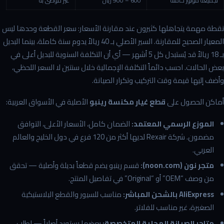
تجميعة موتور كاملة
600 – 900 ريال
غير موصى به
نقطة مهمة يتجاهلها كثيرون عند مقارنة الأسعار: سعر القطعة وحدها ليس
المعيار الصحيح للمقارنة. السير الأصلي بـ 40 ريالاً يدوم سنة كاملة، بينما البديل
بـ 18 ريالاً قد يُستبدل كل 5 أشهر — أي أن التكلفة السنوية للبديل أعلى في
بعض الحالات. احسب دائماً التكلفة الإجمالية خلال سنتين لا السعر اللحظي،
وأضف إليها قيمة وقت التركيب وتكرار الصيانة.
أماكن الحصول على
قطع غيار مكنسة رينبو
الأصلية في الأسواق العربية:
الموزع الرسمي المعتمد:
الضمان كامل، الأسعار الأعلى، التوافق
مضمون. شركة Rexair لديها أكثر من 120 فرع في دول الخليج والعالم
العربي.
متجر نون (noon.com):
قسم رينبو يضم قطعاً بديلة وأصلية — تحقق
من وصف “OEM” أو “Original” في تفاصيل المنتج.
AliExpress بالشحن المباشر:
مناسب للسيور والقطع البلاستيكية
الصغيرة، غير مناسب للفلاتر.
متاجر الصيانة المحلية المتخصصة:
بعضها يستورد أصلياً — اطلب