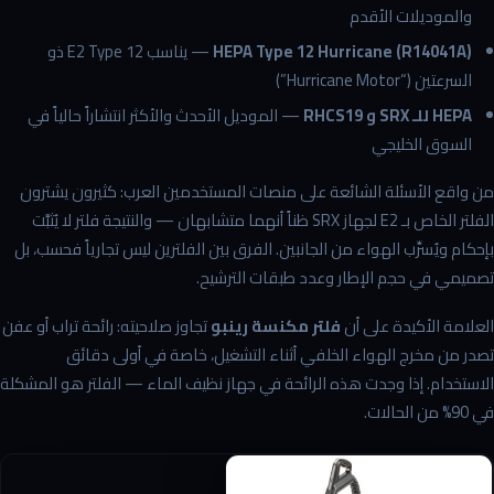
والموديلات الأقدم
HEPA Type 12 Hurricane (R14041A)
— يناسب E2 Type 12 ذو
السرعتين (“Hurricane Motor”)
HEPA للـ SRX و RHCS19
— الموديل الأحدث والأكثر انتشاراً حالياً في
السوق الخليجي
من واقع الأسئلة الشائعة على منصات المستخدمين العرب: كثيرون يشترون
الفلتر الخاص بـ E2 لجهاز SRX ظناً أنهما متشابهان — والنتيجة فلتر لا يُثبَّت
بإحكام ويُسرِّب الهواء من الجانبين. الفرق بين الفلترين ليس تجارياً فحسب، بل
تصميمي في حجم الإطار وعدد طبقات الترشيح.
العلامة الأكيدة على أن
فلتر مكنسة رينبو
تجاوز صلاحيته: رائحة تراب أو عفن
تصدر من مخرج الهواء الخلفي أثناء التشغيل، خاصة في أولى دقائق
الاستخدام. إذا وجدت هذه الرائحة في جهاز نظيف الماء — الفلتر هو المشكلة
في 90% من الحالات.