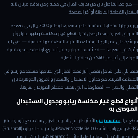
— هو خط الفاصل بين من يصرف المال في محله ومن يدفع مرتين لأنه
استبدل القطعة الخاطئة أو أخّر الصحيحة.
رينبو جهاز استثمار، لا مكنسة عادية. سعرها يتجاوز 3000 ريال في معظم
الأسواق العربية، وهذا يجعل اختيار
قطع غيار مكنسة رينبو
قراراً يؤثر
مباشرة على عمر الجهاز وكفاءة التنقية. القطعة غير المناسبة — حتى لو
وفّرت في سعرها — قد تُفسد الموتور خلال أسابيع، أو تخفض قدرة تنقية
الهواء إلى أقل من 40% من طاقتها الأصلية.
فيما يلي دليل شامل يغطي أبرز قطع الغيار التي يحتاجها مستخدمو رينبو في
المنطقة العربية، مع جداول الاستبدال والأسعار والفروق الجوهرية بين
الأصلي والبديل — المعلومات التي يتجنب معظم الموزعين نشرها.
أنواع قطع غيار مكنسة رينبو وجدول الاستبدال
الموصى به
قطع غيار
مكنسة رينبو
الأكثر طلباً في السوق العربي ست قطع رئيسية: فلتر
HEPA، وسير رأس الشفط (Power Nozzle Belt)، والفرشاة الدوارة (Brushroll)،
والخرطوم الكهربائي، والفاصل المائي (Separator)، وحلقات التسرية