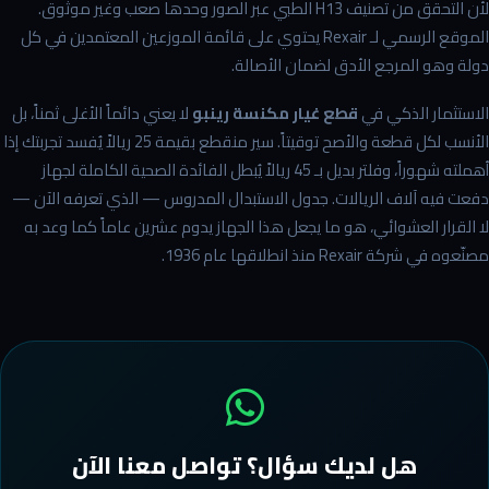
لأن التحقق من تصنيف H13 الطبي عبر الصور وحدها صعب وغير موثوق.
الموقع الرسمي لـ Rexair يحتوي على قائمة الموزعين المعتمدين في كل
دولة وهو المرجع الأدق لضمان الأصالة.
الاستثمار الذكي في
قطع غيار مكنسة رينبو
لا يعني دائماً الأغلى ثمناً، بل
الأنسب لكل قطعة والأصح توقيتاً. سير منقطع بقيمة 25 ريالاً يُفسد تجربتك إذا
أهملته شهوراً، وفلتر بديل بـ 45 ريالاً يُبطل الفائدة الصحية الكاملة لجهاز
دفعت فيه آلاف الريالات. جدول الاستبدال المدروس — الذي تعرفه الآن —
لا القرار العشوائي، هو ما يجعل هذا الجهاز يدوم عشرين عاماً كما وعد به
مصنّعوه في شركة Rexair منذ انطلاقها عام 1936.
هل لديك سؤال؟ تواصل معنا الآن