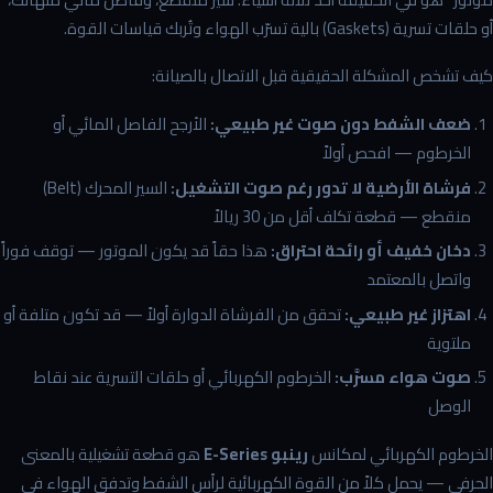
أو حلقات تسرية (Gaskets) بالية تسرّب الهواء وتُربك قياسات القوة.
كيف تشخص المشكلة الحقيقية قبل الاتصال بالصيانة:
ضعف الشفط دون صوت غير طبيعي:
الأرجح الفاصل المائي أو
الخرطوم — افحص أولاً
فرشاة الأرضية لا تدور رغم صوت التشغيل:
السير المحرك (Belt)
منقطع — قطعة تكلف أقل من 30 ريالاً
دخان خفيف أو رائحة احتراق:
هذا حقاً قد يكون الموتور — توقف فوراً
واتصل بالمعتمد
اهتزاز غير طبيعي:
تحقق من الفرشاة الدوارة أولاً — قد تكون متلفة أو
ملتوية
صوت هواء مسرَّب:
الخرطوم الكهربائي أو حلقات التسرية عند نقاط
الوصل
الخرطوم الكهربائي لمكانس
رينبو E-Series
هو قطعة تشغيلية بالمعنى
الحرفي — يحمل كلاً من القوة الكهربائية لرأس الشفط وتدفق الهواء في