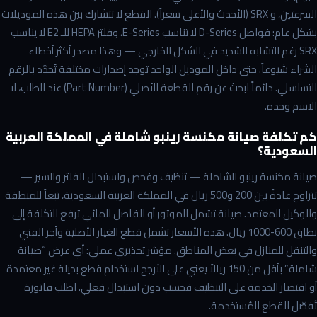
السرعتين، و SRX (الأحدث والأعلى سعراً). القطع لا تتشارك بين هذه الموديلات
بشكل عام: فواصل D-Series لا تناسب E-Series، وفلتر HEPA للـ E2 لا يناسب
SRX رغم التشابه الشديد في الشكل الخارجي — وهذا مصدر أكثر أخطاء
الشراء شيوعاً. حتى داخل الموديل الواحد توجد إصدارات مختلفة تُحدَّد بالرقم
التسلسلي. دائماً ابحث عن رقم القطعة الأصلي (Part Number) عند الطلب، لا
الاسم وحده.
كم تكلفة صيانة مكنسة رينبو شاملة في المملكة العربية
السعودية؟
صيانة مكنسة رينبو الشاملة — تنظيف وفحص واستبدال الفلتر والسير —
تتراوح عادةً بين 200 و500 ريال في المملكة العربية السعودية، تبعاً للمنطقة
والوكيل المعتمد. صيانة تشمل الموتور أو الفاصل المائي ترفع التكلفة إلى
نطاق 600-1000 ريال. هذه الأسعار تشمل قطع الغيار الأصلية وأجر الفني
والتنقل للمنازل في بعض المناطق. مؤشر تحذيري عملي: أي عرض “صيانة
شاملة” بأقل من 150 ريالاً يعني على الأرجح استخدام قطع بديلة غير معتمدة
أو اقتصار الخدمة على التنظيف فحسب دون استبدال فعلي. اطلب فاتورة
تُفصّل القطع المُستخدمة.