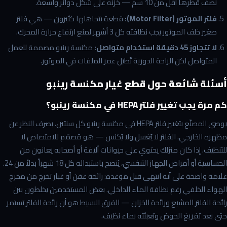
نصف قطرها أقل من 10 سم — خزّنه على شكل دوائر واسعة.
فلتر الموتور (Motor Filter):
قطعة يتجاهلها كثيرون — هي فلتر
صغير خلف الموتور يجب نظافته كل 3 أشهر لمنع ارتفاع حرارة المحرك.
لا تتجاوز 45 دقيقة استخدام متواصل:
مكنسة رينبو مصممة للعمل
المتواصل لكن الراحة الدورية تُطيل عمر الملفات في الموتور.
أسئلة شائعة حول قطع غيار مكنسة رينبو
كم مرة يجب تغيير فلتر HEPA في مكنسة رينبو؟
يوصي المصنّع بتغيير فلتر HEPA في مكنسة رينبو كل سنتين، بصرف النظر عن
مظهره الخارجي. الفلتر لا يُغسل ولا يُكنس — هو مُصمَّم للامتصاص لا
للتنظيف. إذا كان منزلك يحتوي على حيوانات أليفة أو أصحابه يعانون من
الحساسية أو أمراض الجهاز التنفسي، يُنصح باستبداله كل 18 شهراً بدلاً من 24.
علامة واضحة على أنه انتهى قبل موعده: رائحة عفن أو غبار تخرج من مخرج
الهواء الخلفي رغم نظافة الماء الداخلي. بعض المستخدمين يخلطون بين
رائحة الفلتر المشبع ورائحة الخزان — الفرق البسيط هو أن رائحة الفلتر تستمر
حتى بعد تفريغ الحوض وتعبئته بماء نظيف.