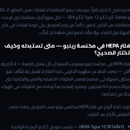
تحذير تقني لا يُذكر كثيراً: موديلات رينبو المختلفة لا تتشارك نفس القطع. الـ D4
و E-Series و E2 و E2 Type 12 و SRX — لكل منها أجزاء مختلفة حتى لو بدت
متطابقة من الخارج. تحقق دائماً من رقم الموديل على لوحة البيانات في قاع
الجهاز قبل الشراء، وإلا فأنت تدفع ثمن قطعة لن تُركَّب.
فلتر HEPA في مكنسة رينبو — متى تستبدله وكيف
تختار الصحيح؟
فلتر HEPA في مكنسة رينبو يستوجب الاستبدال كل سنتين بالضبط — لا أكثر ولا
أقل — بصرف النظر عن مظهره الخارجي. هذا الفلتر لا يُغسل ولا يُنظَّف؛ هو
مكوّن استهلاكي مصمم ليمتص الملوثات الدقيقة والعفن والبكتيريا حتى
جزيئات بحجم 0.3 ميكرون، وبمجرد إشباعه يبدأ بإعادة ضخ الملوثات في الهواء
بدلاً من احتجازها.
توجد ثلاثة أنواع من فلتر HEPA لمكانس رينبو حسب الموديل، وهذا مصدر
الالتباس الأكبر عند الشراء:
HEPA Type 12 (R14041)
— يناسب موديل E2 ذو السرعة الواحدة